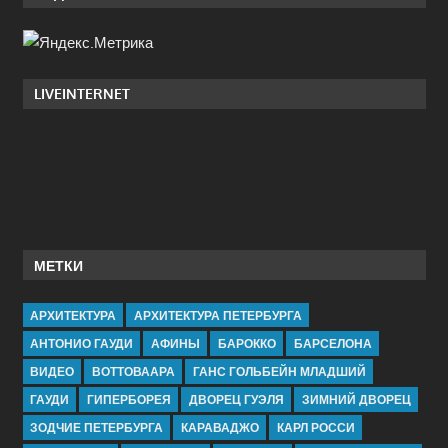
LIVEINTERNET
МЕТКИ
АРХИТЕКТУРА
АРХИТЕКТУРА ПЕТЕРБУРГА
АНТОНИО ГАУДИ
АФИНЫ
БАРОККО
БАРСЕЛОНА
ВИДЕО
ВОТТОВААРА
ГАНС ГОЛЬБЕЙН МЛАДШИЙ
ГАУДИ
ГИПЕРБОРЕЯ
ДВОРЕЦ ГУЭЛЯ
ЗИМНИЙ ДВОРЕЦ
ЗОДЧИЕ ПЕТЕРБУРГА
КАРАВАДЖО
КАРЛ РОССИ