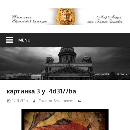
Skip
М
to
content
М
Философия
Европейской
MENU
культуры
картинка 3 y_4d3177ba
19.11.2015
Галина Зеленская