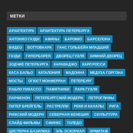
МЕТКИ
АРХИТЕКТУРА
АРХИТЕКТУРА ПЕТЕРБУРГА
АНТОНИО ГАУДИ
АФИНЫ
БАРОККО
БАРСЕЛОНА
ВИДЕО
ВОТТОВААРА
ГАНС ГОЛЬБЕЙН МЛАДШИЙ
ГАУДИ
ГИПЕРБОРЕЯ
ДВОРЕЦ ГУЭЛЯ
ЗИМНИЙ ДВОРЕЦ
ЗОДЧИЕ ПЕТЕРБУРГА
КАРАВАДЖО
КАРЛ РОССИ
КАСА БАЛЬО
КАТАЛОНИЯ
МАДОННА
МЕДУЗА ГОРГОНА
МОСТЫ
ОГЮСТ МОНФЕРРАН
ПЕТЕРБУРГ
ПАБЛО ПИКАССО
ПАМЯТНИКИ
ПАРК ГУЭЛЯ
ПАРФЕНОН
ПЕТЕРБУРГСКИЙ МОДЕРН
ПЕТРОГЛИФЫ
ПИТЕР БРЕЙГЕЛЬ
РАСТРЕЛЛИ
РЕКИ И КАНАЛЫ
РИГА
РИЖСКИЙ МОДЕРН
СЕВЕРНАЯ ВЕНЕЦИЯ
СКУЛЬПТУРА
СЛАЙД-ФИЛЬМЫ
СФИНКС
ТОЛЕДО
ЦИСТЕРНА БАЗИЛИКА
ЭЛЬ ЭСКОРИАЛ
ЭРМИТАЖ