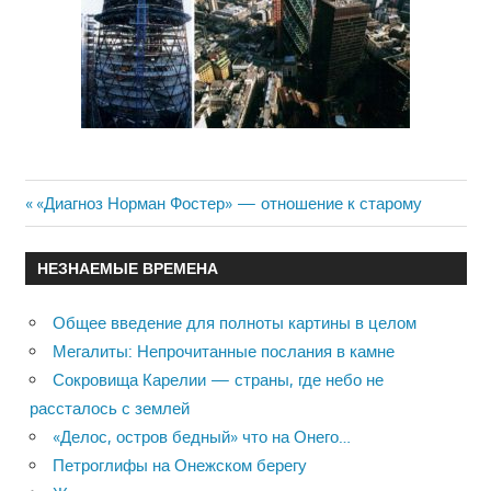
Previous
«Диагноз Норман Фостер» — отношение к старому
Навигация
Post:
по
НЕЗНАЕМЫЕ ВРЕМЕНА
записям
Общее введение для полноты картины в целом
Мегалиты: Непрочитанные послания в камне
Сокровища Карелии — страны, где небо не
рассталось с землей
«Делос, остров бедный» что на Онего…
Петроглифы на Онежском берегу