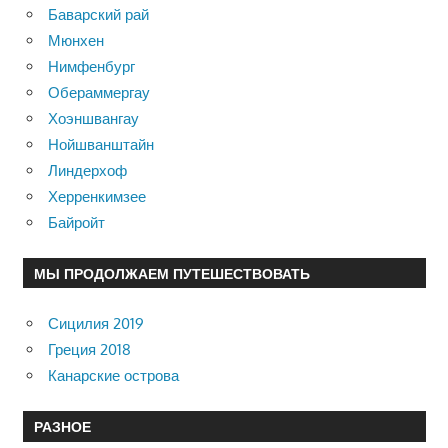
Баварский рай
Мюнхен
Нимфенбург
Обераммергау
Хоэншвангау
Нойшванштайн
Линдерхоф
Херренкимзее
Байройт
МЫ ПРОДОЛЖАЕМ ПУТЕШЕСТВОВАТЬ
Сицилия 2019
Греция 2018
Канарские острова
РАЗНОЕ