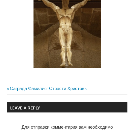
Previous
Саграда Фамилия: Страсти Христовы
Навигация
Post:
по
LEAVE A REPLY
записям
Для отправки комментария вам необходимо