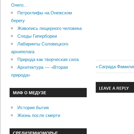
Онего…
Петроглифы на Онежском
берегу
Живопись пещерного человека
Следы Гипербореи
Лабиринты Соловецкого
архипелага
Природа как творческая сила
Previous
Саграда Фамили
Архитектура — «Вторая
Навигац
Post:
природа»
по
LEAVE A REPLY
МИФ О МЕДУЗЕ
записям
История бытия
Жизнь после смерти
СРЕДИЗЕМНОМОРЬЕ