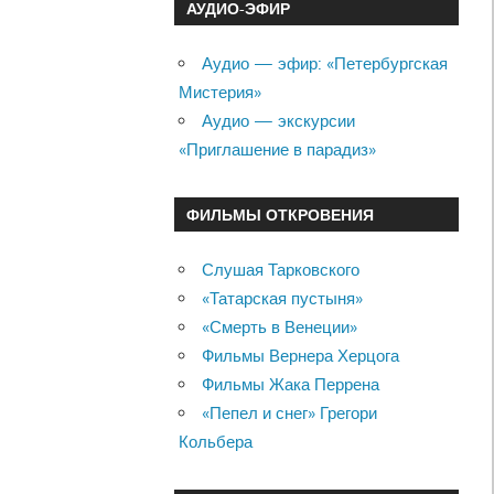
АУДИО-ЭФИР
Аудио — эфир: «Петербургская
Мистерия»
Аудио — экскурсии
«Приглашение в парадиз»
ФИЛЬМЫ ОТКРОВЕНИЯ
Слушая Тарковского
«Татарская пустыня»
«Смерть в Венеции»
Фильмы Вернера Херцога
Фильмы Жака Перрена
«Пепел и снег» Грегори
Кольбера