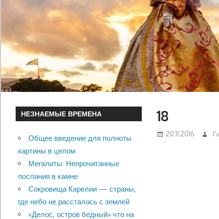
18
НЕЗНАЕМЫЕ ВРЕМЕНА
20.11.2016
Г
Общее введение для полноты
картины в целом
Мегалиты: Непрочитанные
послания в камне
Сокровища Карелии — страны,
где небо не рассталось с землей
«Делос, остров бедный» что на