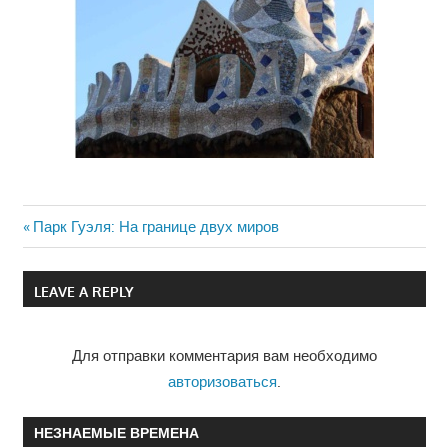
Previous
Парк Гуэля: На границе двух миров
Навигация
Post:
по
LEAVE A REPLY
записям
Для отправки комментария вам необходимо
авторизоваться
.
НЕЗНАЕМЫЕ ВРЕМЕНА