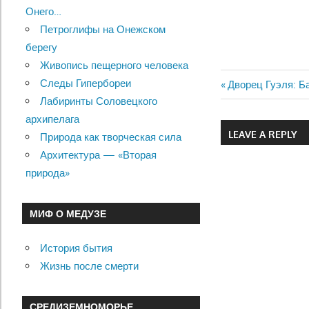
Онего…
Петроглифы на Онежском
берегу
Живопись пещерного человека
Следы Гипербореи
Previous
Дворец Гуэля: Б
Навигац
Лабиринты Соловецкого
Post:
архипелага
по
LEAVE A REPLY
Природа как творческая сила
записям
Архитектура — «Вторая
природа»
МИФ О МЕДУЗЕ
История бытия
Жизнь после смерти
СРЕДИЗЕМНОМОРЬЕ