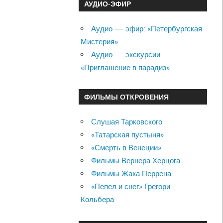
АУДИО-ЭФИР
Аудио — эфир: «Петербургская
Мистерия»
Аудио — экскурсии
«Приглашение в парадиз»
ФИЛЬМЫ ОТКРОВЕНИЯ
Слушая Тарковского
«Татарская пустыня»
«Смерть в Венеции»
Фильмы Вернера Херцога
Фильмы Жака Перрена
«Пепел и снег» Грегори
Кольбера