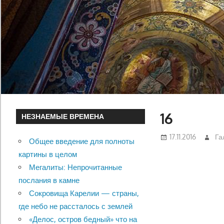
16
НЕЗНАЕМЫЕ ВРЕМЕНА
17.11.2016
Га
Общее введение для полноты
картины в целом
Мегалиты: Непрочитанные
послания в камне
Сокровища Карелии — страны,
где небо не рассталось с землей
«Делос, остров бедный» что на