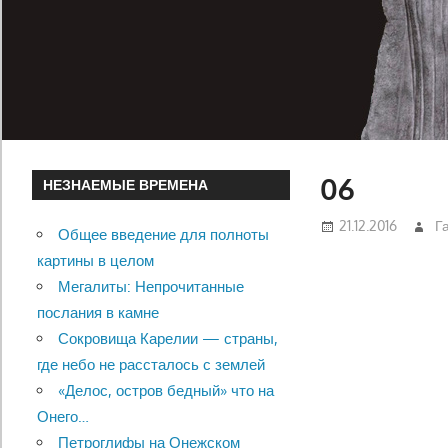
06
НЕЗНАЕМЫЕ ВРЕМЕНА
21.12.2016
Г
Общее введение для полноты
картины в целом
Мегалиты: Непрочитанные
послания в камне
Сокровища Карелии — страны,
где небо не рассталось с землей
«Делос, остров бедный» что на
Онего…
Петроглифы на Онежском