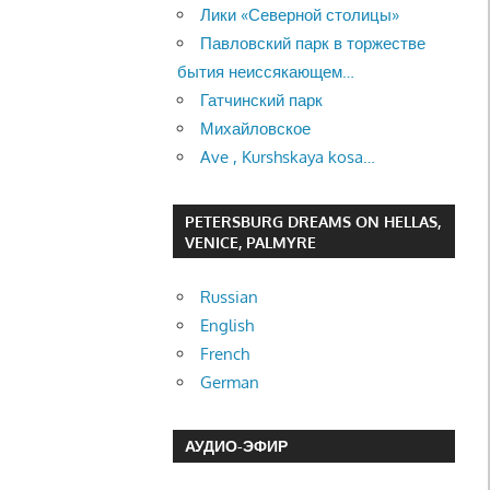
Лики «Северной столицы»
Павловский парк в торжестве
бытия неиссякающем…
Гатчинский парк
Михайловское
Ave , Kurshskaya kosa…
PETERSBURG DREAMS ON HELLAS,
VENICE, PALMYRE
Russian
English
French
German
АУДИО-ЭФИР