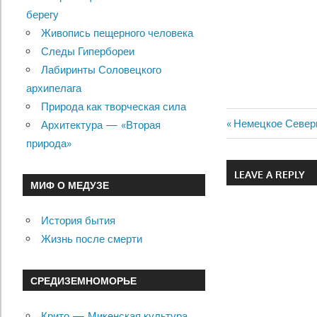
берегу
Живопись пещерного человека
Следы Гипербореи
Лабиринты Соловецкого
архипелага
Природа как творческая сила
Previous
Немецкое Север
Архитектура — «Вторая
Навигац
Post:
природа»
по
LEAVE A REPLY
МИФ О МЕДУЗЕ
записям
История бытия
Жизнь после смерти
СРЕДИЗЕМНОМОРЬЕ
Крито — Микенская культура