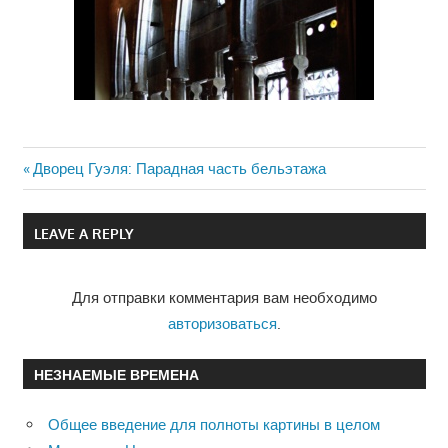
Previous
Дворец Гуэля: Парадная часть бельэтажа
Навигация
Post:
по
LEAVE A REPLY
записям
Для отправки комментария вам необходимо
авторизоваться
.
НЕЗНАЕМЫЕ ВРЕМЕНА
Общее введение для полноты картины в целом