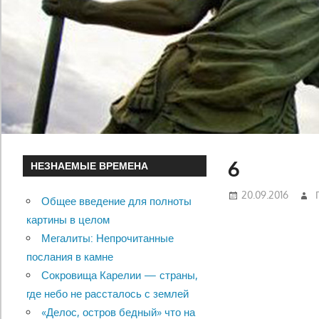
6
НЕЗНАЕМЫЕ ВРЕМЕНА
20.09.2016
Общее введение для полноты
картины в целом
Мегалиты: Непрочитанные
послания в камне
Сокровища Карелии — страны,
где небо не рассталось с землей
«Делос, остров бедный» что на