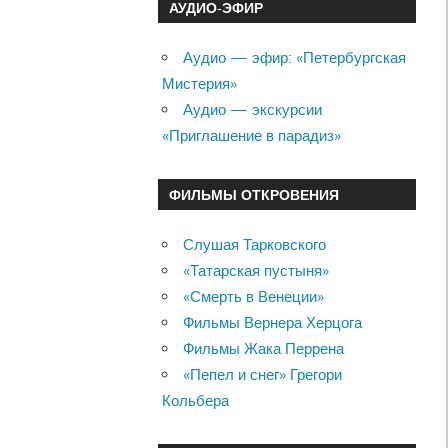
АУДИО-ЭФИР
Аудио — эфир: «Петербургская
Мистерия»
Аудио — экскурсии
«Приглашение в парадиз»
ФИЛЬМЫ ОТКРОВЕНИЯ
Слушая Тарковского
«Татарская пустыня»
«Смерть в Венеции»
Фильмы Вернера Херцога
Фильмы Жака Перрена
«Пепел и снег» Грегори
Кольбера