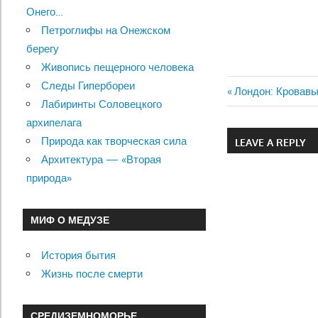
Онего…
Петроглифы на Онежском
берегу
Живопись пещерного человека
Следы Гипербореи
Previous
Лондон: Кровавы
Лабиринты Соловецкого
Навигац
Post:
архипелага
по
Природа как творческая сила
LEAVE A REPLY
Архитектура — «Вторая
записям
природа»
МИФ О МЕДУЗЕ
История бытия
Жизнь после смерти
СРЕДИЗЕМНОМОРЬЕ