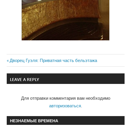
Previous
Дворец Гуэля: Приватная часть бельэтажа
Навигация
Post:
по
LEAVE A REPLY
записям
Для отправки комментария вам необходимо
авторизоваться
.
НЕЗНАЕМЫЕ ВРЕМЕНА