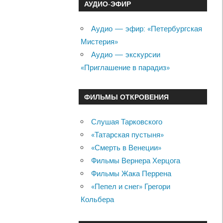
АУДИО-ЭФИР
Аудио — эфир: «Петербургская
Мистерия»
Аудио — экскурсии
«Приглашение в парадиз»
ФИЛЬМЫ ОТКРОВЕНИЯ
Слушая Тарковского
«Татарская пустыня»
«Смерть в Венеции»
Фильмы Вернера Херцога
Фильмы Жака Перрена
«Пепел и снег» Грегори
Кольбера