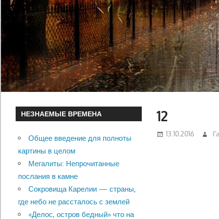
12
НЕЗНАЕМЫЕ ВРЕМЕНА
13.10.2016
Г
Общее введение для полноты
картины в целом
Мегалиты: Непрочитанные
послания в камне
Сокровища Карелии — страны,
где небо не рассталось с землей
«Делос, остров бедный» что на