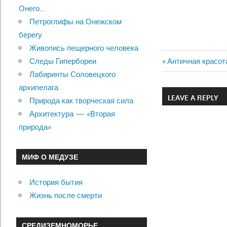
Онего…
Петроглифы на Онежском
берегу
Живопись пещерного человека
Previous
Античная красот
Следы Гипербореи
Навигац
Post:
Лабиринты Соловецкого
архипелага
по
LEAVE A REPLY
Природа как творческая сила
записям
Архитектура — «Вторая
природа»
МИФ О МЕДУЗЕ
История бытия
Жизнь после смерти
СРЕДИЗЕМНОМОРЬЕ