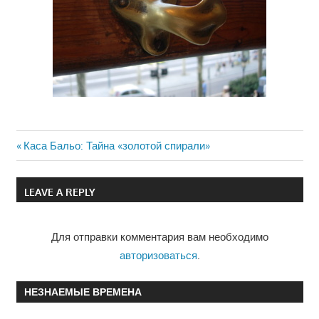
Previous
Каса Бальо: Тайна «золотой спирали»
Навигация
Post:
по
LEAVE A REPLY
записям
Для отправки комментария вам необходимо
авторизоваться
.
НЕЗНАЕМЫЕ ВРЕМЕНА