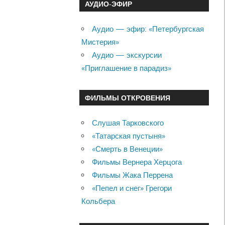
АУДИО-ЭФИР
Аудио — эфир: «Петербургская
Мистерия»
Аудио — экскурсии
«Приглашение в парадиз»
ФИЛЬМЫ ОТКРОВЕНИЯ
Слушая Тарковского
«Татарская пустыня»
«Смерть в Венеции»
Фильмы Вернера Херцога
Фильмы Жака Перрена
«Пепел и снег» Грегори
Кольбера