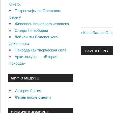
Онего…
Петроглифы на Онежском
берегу
Живопись пещерного человека
Следы Гипербореи
Previous
Каса Бальо: О п
Лабиринты Соловецкого
Навигац
Post:
архипелага
по
Природа как творческая сила
LEAVE A REPLY
Архитектура — «Вторая
записям
природа»
МИФ О МЕДУЗЕ
История бытия
Жизнь после смерти
СРЕДИЗЕМНОМОРЬЕ