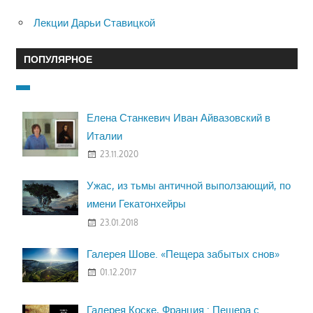
Лекции Дарьи Ставицкой
ПОПУЛЯРНОЕ
Елена Станкевич Иван Айвазовский в
Италии
23.11.2020
Ужас, из тьмы античной выползающий, по
имени Гекатонхейры
23.01.2018
Галерея Шове. «Пещера забытых снов»
01.12.2017
Галерея Коске, Франция : Пещера с