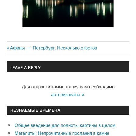
Previous
Афины — Петербург. Несколько ответов
Навигация
Post:
по
LEAVE A REPLY
записям
Для отправки комментария вам необходимо
авторизоваться
.
НЕЗНАЕМЫЕ ВРЕМЕНА
Общее введение для полноты картины в целом
Мегалиты: Непрочитанные послания в камне