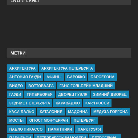
LIVEINTERNET
МЕТКИ
АРХИТЕКТУРА
АРХИТЕКТУРА ПЕТЕРБУРГА
АНТОНИО ГАУДИ
АФИНЫ
БАРОККО
БАРСЕЛОНА
ВИДЕО
ВОТТОВААРА
ГАНС ГОЛЬБЕЙН МЛАДШИЙ
ГАУДИ
ГИПЕРБОРЕЯ
ДВОРЕЦ ГУЭЛЯ
ЗИМНИЙ ДВОРЕЦ
ЗОДЧИЕ ПЕТЕРБУРГА
КАРАВАДЖО
КАРЛ РОССИ
КАСА БАЛЬО
КАТАЛОНИЯ
МАДОННА
МЕДУЗА ГОРГОНА
МОСТЫ
ОГЮСТ МОНФЕРРАН
ПЕТЕРБУРГ
ПАБЛО ПИКАССО
ПАМЯТНИКИ
ПАРК ГУЭЛЯ
ПАРФЕНОН
ПЕТЕРБУРГСКИЙ МОДЕРН
ПЕТРОГЛИФЫ