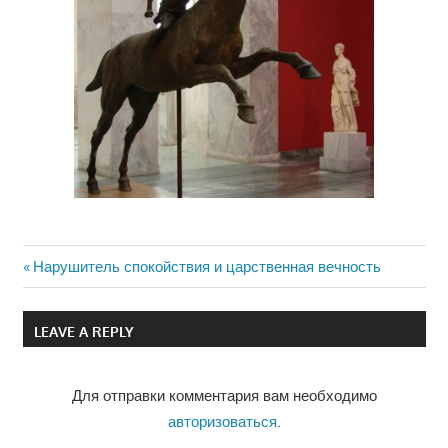
Previous
Нарушитель спокойствия и царственная вечность
Навигация
Post:
по
LEAVE A REPLY
записям
Для отправки комментария вам необходимо
авторизоваться
.