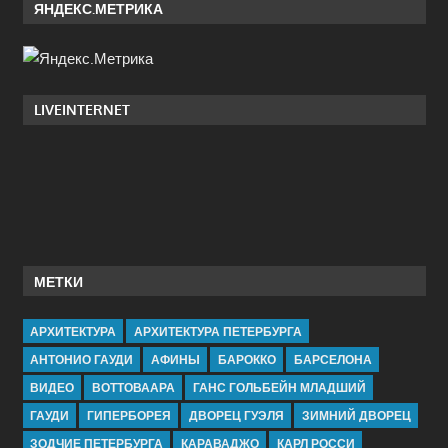
ЯНДЕКС.МЕТРИКА
LIVEINTERNET
МЕТКИ
АРХИТЕКТУРА
АРХИТЕКТУРА ПЕТЕРБУРГА
АНТОНИО ГАУДИ
АФИНЫ
БАРОККО
БАРСЕЛОНА
ВИДЕО
ВОТТОВААРА
ГАНС ГОЛЬБЕЙН МЛАДШИЙ
ГАУДИ
ГИПЕРБОРЕЯ
ДВОРЕЦ ГУЭЛЯ
ЗИМНИЙ ДВОРЕЦ
ЗОДЧИЕ ПЕТЕРБУРГА
КАРАВАДЖО
КАРЛ РОССИ