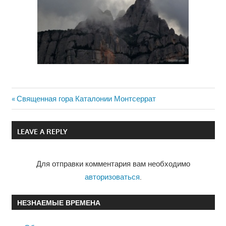
Previous
Священная гора Каталонии Монтсеррат
Навигация
Post:
по
LEAVE A REPLY
записям
Для отправки комментария вам необходимо
авторизоваться
.
НЕЗНАЕМЫЕ ВРЕМЕНА