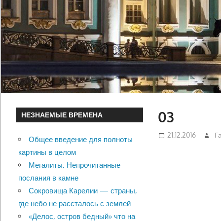
03
НЕЗНАЕМЫЕ ВРЕМЕНА
21.12.2016
Г
Общее введение для полноты
картины в целом
Мегалиты: Непрочитанные
послания в камне
Сокровища Карелии — страны,
где небо не рассталось с землей
«Делос, остров бедный» что на