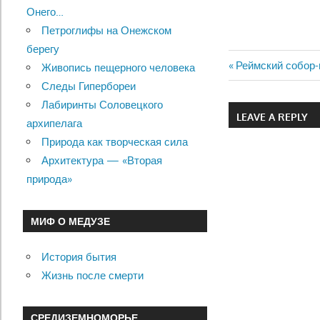
Онего…
Петроглифы на Онежском
берегу
Previous
Реймский собор-
Живопись пещерного человека
Навигац
Post:
Следы Гипербореи
Лабиринты Соловецкого
по
LEAVE A REPLY
архипелага
записям
Природа как творческая сила
Архитектура — «Вторая
природа»
МИФ О МЕДУЗЕ
История бытия
Жизнь после смерти
СРЕДИЗЕМНОМОРЬЕ