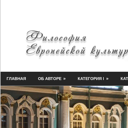
Skip
to
content
Философия
Миф-
Европейской
ГЛАВНАЯ
ОБ АВТОРЕ
КАТЕГОРИЯ I
КАТ
Медузы
культуры