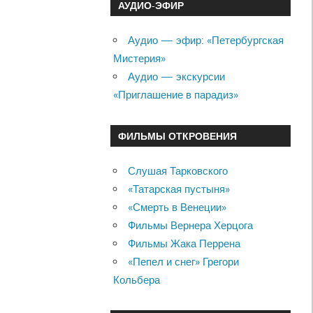
АУДИО-ЭФИР
Аудио — эфир: «Петербургская
Мистерия»
Аудио — экскурсии
«Приглашение в парадиз»
ФИЛЬМЫ ОТКРОВЕНИЯ
Слушая Тарковского
«Татарская пустыня»
«Смерть в Венеции»
Фильмы Вернера Херцога
Фильмы Жака Перрена
«Пепел и снег» Грегори
Кольбера