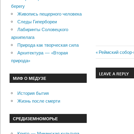
берегу
Живопись пещерного человека
Следы Гипербореи
Лабиринты Соловецкого
архипелага
Природа как творческая сила
Previous
Реймский собор-
Архитектура — «Вторая
Навигац
Post:
природа»
по
LEAVE A REPLY
МИФ О МЕДУЗЕ
записям
История бытия
Жизнь после смерти
СРЕДИЗЕМНОМОРЬЕ
Крито — Микенская культура