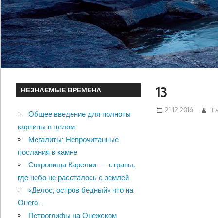
13
НЕЗНАЕМЫЕ ВРЕМЕНА
21.12.2016
Г
Общее введение для полноты
картины в целом
Мегалиты: Непрочитанные
послания в камне
Сокровища Карелии — страны,
где небо не рассталось с землей
«Делос, остров бедный» что на
Онего…
Петроглифы на Онежском