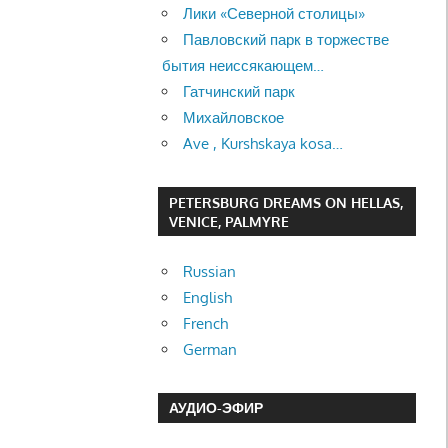
Лики «Северной столицы»
Павловский парк в торжестве
бытия неиссякающем…
Гатчинский парк
Михайловское
Ave , Kurshskaya kosa…
PETERSBURG DREAMS ON HELLAS,
VENICE, PALMYRE
Russian
English
French
German
АУДИО-ЭФИР