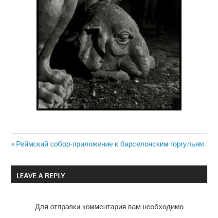
Previous
Реймский собор-приложение к барселонским горгульям
Навигация
Post:
по
LEAVE A REPLY
записям
Для отправки комментария вам необходимо