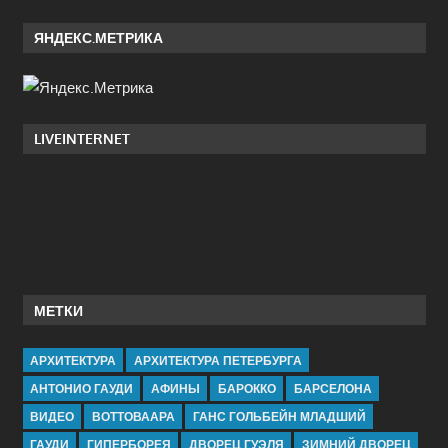
ЯНДЕКС.МЕТРИКА
LIVEINTERNET
МЕТКИ
АРХИТЕКТУРА
АРХИТЕКТУРА ПЕТЕРБУРГА
АНТОНИО ГАУДИ
АФИНЫ
БАРОККО
БАРСЕЛОНА
ВИДЕО
ВОТТОВААРА
ГАНС ГОЛЬБЕЙН МЛАДШИЙ
ГАУДИ
ГИПЕРБОРЕЯ
ДВОРЕЦ ГУЭЛЯ
ЗИМНИЙ ДВОРЕЦ