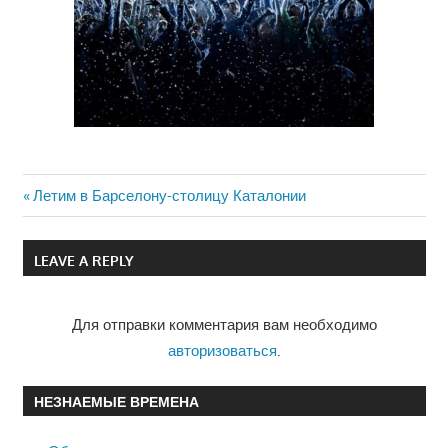
Previous
Летим в Барселону-столицу Каталонии
Навигация
Post:
по
LEAVE A REPLY
записям
Для отправки комментария вам необходимо
авторизоваться
.
НЕЗНАЕМЫЕ ВРЕМЕНА