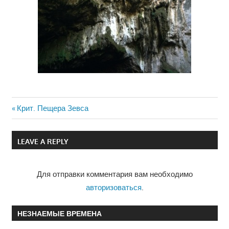
Previous
Крит. Пещера Зевса
Навигация
Post:
по
LEAVE A REPLY
записям
Для отправки комментария вам необходимо
авторизоваться
.
НЕЗНАЕМЫЕ ВРЕМЕНА