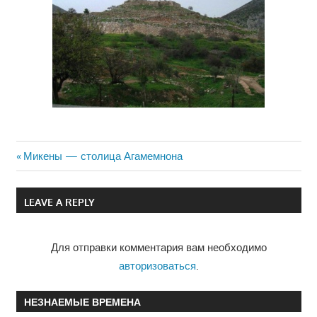
Previous
Микены — столица Агамемнона
Навигация
Post:
по
LEAVE A REPLY
записям
Для отправки комментария вам необходимо
авторизоваться
.
НЕЗНАЕМЫЕ ВРЕМЕНА