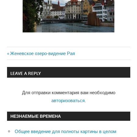
Previous
Женевское озеро-видение Рая
Навигация
Post:
по
LEAVE A REPLY
записям
Для отправки комментария вам необходимо
авторизоваться
.
НЕЗНАЕМЫЕ ВРЕМЕНА
Общее введение для полноты картины в целом