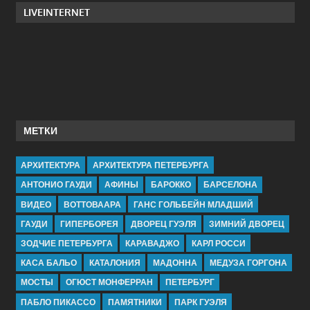
LIVEINTERNET
МЕТКИ
АРХИТЕКТУРА
АРХИТЕКТУРА ПЕТЕРБУРГА
АНТОНИО ГАУДИ
АФИНЫ
БАРОККО
БАРСЕЛОНА
ВИДЕО
ВОТТОВААРА
ГАНС ГОЛЬБЕЙН МЛАДШИЙ
ГАУДИ
ГИПЕРБОРЕЯ
ДВОРЕЦ ГУЭЛЯ
ЗИМНИЙ ДВОРЕЦ
ЗОДЧИЕ ПЕТЕРБУРГА
КАРАВАДЖО
КАРЛ РОССИ
КАСА БАЛЬО
КАТАЛОНИЯ
МАДОННА
МЕДУЗА ГОРГОНА
МОСТЫ
ОГЮСТ МОНФЕРРАН
ПЕТЕРБУРГ
ПАБЛО ПИКАССО
ПАМЯТНИКИ
ПАРК ГУЭЛЯ