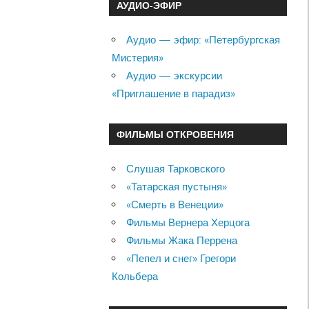
АУДИО-ЭФИР
Аудио — эфир: «Петербургская
Мистерия»
Аудио — экскурсии
«Приглашение в парадиз»
ФИЛЬМЫ ОТКРОВЕНИЯ
Слушая Тарковского
«Татарская пустыня»
«Смерть в Венеции»
Фильмы Вернера Херцога
Фильмы Жака Перрена
«Пепел и снег» Грегори
Кольбера