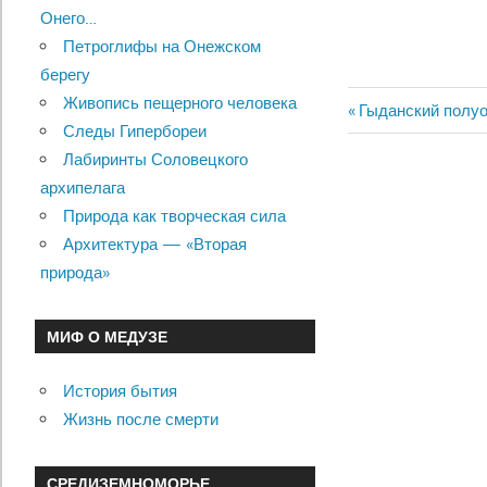
Онего…
Петроглифы на Онежском
берегу
Живопись пещерного человека
Previous
Гыданский полуо
Навигац
Следы Гипербореи
Post:
Лабиринты Соловецкого
по
архипелага
записям
Природа как творческая сила
Архитектура — «Вторая
природа»
МИФ О МЕДУЗЕ
История бытия
Жизнь после смерти
СРЕДИЗЕМНОМОРЬЕ