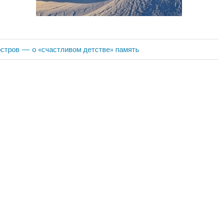
стров — о «счастливом детстве» память
ия