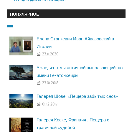
ПОПУЛЯРНОЕ
Елена Станкевич Иван Айвазовский в
Италии
23.11.2020
Ужас, из тьмы античной выползающий, по
имени Гекатонхейры
23.01.2018
Галерея Шове. «Пещера забытых снов»
01.12.2017
Галерея Коске, Франция : Пещера с
трагичной судьбой