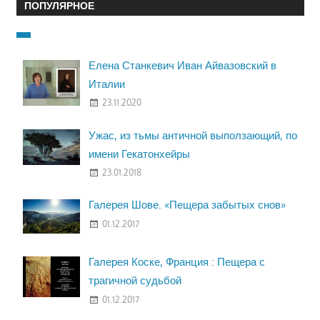
ПОПУЛЯРНОЕ
Елена Станкевич Иван Айвазовский в
Италии
23.11.2020
Ужас, из тьмы античной выползающий, по
имени Гекатонхейры
23.01.2018
Галерея Шове. «Пещера забытых снов»
01.12.2017
Галерея Коске, Франция : Пещера с
трагичной судьбой
01.12.2017