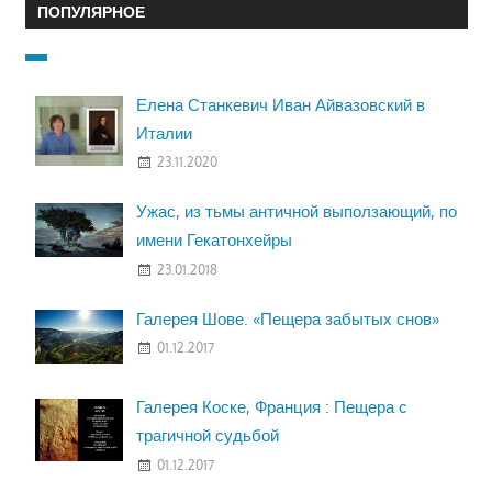
ПОПУЛЯРНОЕ
Елена Станкевич Иван Айвазовский в
Италии
23.11.2020
Ужас, из тьмы античной выползающий, по
имени Гекатонхейры
23.01.2018
Галерея Шове. «Пещера забытых снов»
01.12.2017
Галерея Коске, Франция : Пещера с
трагичной судьбой
01.12.2017