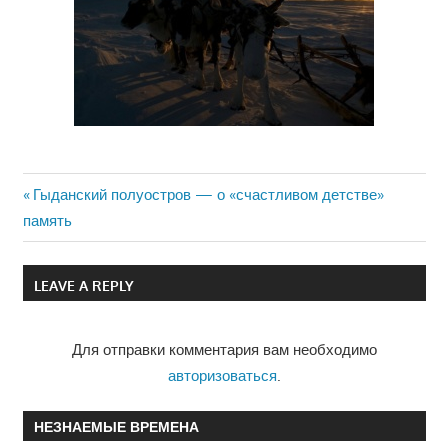
Previous
Гыданский полуостров — о «счастливом детстве»
Навигация
память
Post:
по
LEAVE A REPLY
записям
Для отправки комментария вам необходимо
авторизоваться
.
НЕЗНАЕМЫЕ ВРЕМЕНА