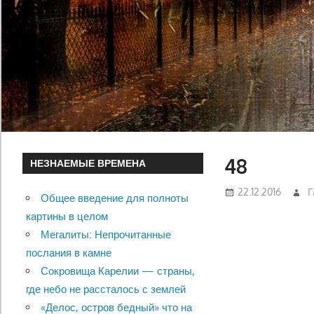
48
НЕЗНАЕМЫЕ ВРЕМЕНА
22.12.2016
Г
Общее введение для полноты
картины в целом
Мегалиты: Непрочитанные
послания в камне
Сокровища Карелии — страны,
где небо не рассталось с землей
«Делос, остров бедный» что на