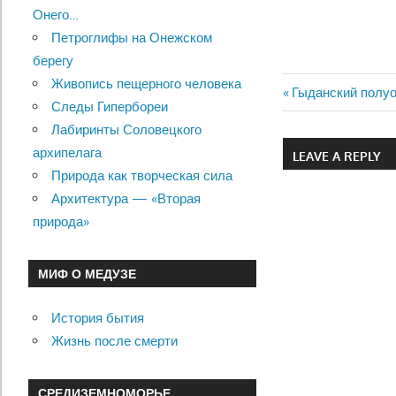
Онего…
Петроглифы на Онежском
берегу
Живопись пещерного человека
Previous
Гыданский полуо
Следы Гипербореи
Навигац
Post:
Лабиринты Соловецкого
по
архипелага
LEAVE A REPLY
Природа как творческая сила
записям
Архитектура — «Вторая
природа»
МИФ О МЕДУЗЕ
История бытия
Жизнь после смерти
СРЕДИЗЕМНОМОРЬЕ