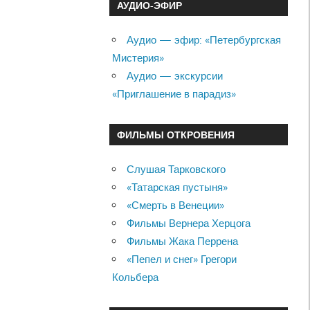
АУДИО-ЭФИР
Аудио — эфир: «Петербургская
Мистерия»
Аудио — экскурсии
«Приглашение в парадиз»
ФИЛЬМЫ ОТКРОВЕНИЯ
Слушая Тарковского
«Татарская пустыня»
«Смерть в Венеции»
Фильмы Вернера Херцога
Фильмы Жака Перрена
«Пепел и снег» Грегори
Кольбера