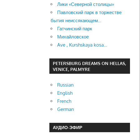
Лики «Северной столицы»
Павловский парк в торжестве
бытия неиссякающем…
Гатчинский парк
Михайловское
Ave , Kurshskaya kosa…
PETERSBURG DREAMS ON HELLAS,
VENICE, PALMYRE
Russian
English
French
German
АУДИО-ЭФИР