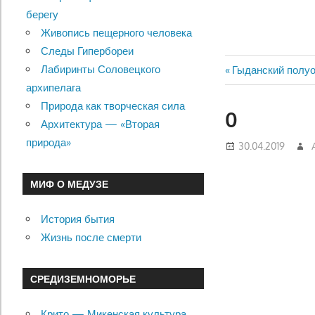
берегу
Живопись пещерного человека
Следы Гипербореи
Лабиринты Соловецкого
Previous
Гыданский полуо
Навигац
архипелага
Post:
Природа как творческая сила
по
0
Архитектура — «Вторая
записям
природа»
30.04.2019
МИФ О МЕДУЗЕ
История бытия
Жизнь после смерти
СРЕДИЗЕМНОМОРЬЕ
Крито — Микенская культура