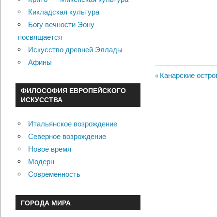
Кикладская культура
Богу вечности Эону
посвящается
Искусство древней Эллады
Афины
Previous
Канарские остро
Навигац
Post:
ФИЛОСОФИЯ ЕВРОПЕЙСКОГО
ИСКУССТВА
по
записям
Итальянское возрождение
Северное возрождение
Новое время
Модерн
Современность
ГОРОДА МИРА