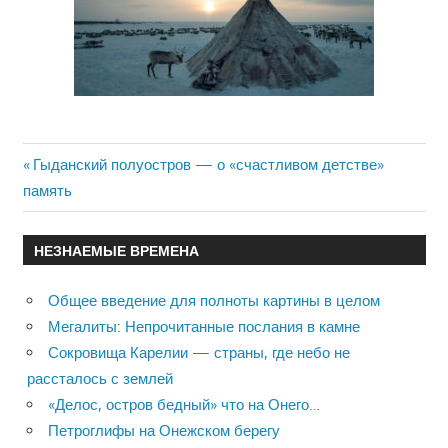
Previous
Гыданский полуостров — о «счастливом детстве»
Навигация
память
Post:
по
НЕЗНАЕМЫЕ ВРЕМЕНА
записям
Общее введение для полноты картины в целом
Мегалиты: Непрочитанные послания в камне
Сокровища Карелии — страны, где небо не
рассталось с землей
«Делос, остров бедный» что на Онего…
Петроглифы на Онежском берегу