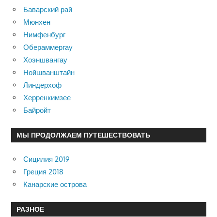
Баварский рай
Мюнхен
Нимфенбург
Обераммергау
Хоэншвангау
Нойшванштайн
Линдерхоф
Херренкимзее
Байройт
МЫ ПРОДОЛЖАЕМ ПУТЕШЕСТВОВАТЬ
Сицилия 2019
Греция 2018
Канарские острова
РАЗНОЕ