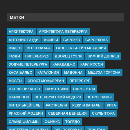
МЕТКИ
АРХИТЕКТУРА
АРХИТЕКТУРА ПЕТЕРБУРГА
АНТОНИО ГАУДИ
АФИНЫ
БАРОККО
БАРСЕЛОНА
ВИДЕО
ВОТТОВААРА
ГАНС ГОЛЬБЕЙН МЛАДШИЙ
ГАУДИ
ГИПЕРБОРЕЯ
ДВОРЕЦ ГУЭЛЯ
ЗИМНИЙ ДВОРЕЦ
ЗОДЧИЕ ПЕТЕРБУРГА
КАРАВАДЖО
КАРЛ РОССИ
КАСА БАЛЬО
КАТАЛОНИЯ
МАДОННА
МЕДУЗА ГОРГОНА
МОСТЫ
ОГЮСТ МОНФЕРРАН
ПЕТЕРБУРГ
ПАБЛО ПИКАССО
ПАМЯТНИКИ
ПАРК ГУЭЛЯ
ПАРФЕНОН
ПЕТЕРБУРГСКИЙ МОДЕРН
ПЕТРОГЛИФЫ
ПИТЕР БРЕЙГЕЛЬ
РАСТРЕЛЛИ
РЕКИ И КАНАЛЫ
РИГА
РИЖСКИЙ МОДЕРН
СЕВЕРНАЯ ВЕНЕЦИЯ
СКУЛЬПТУРА
СЛАЙД-ФИЛЬМЫ
СФИНКС
ТОЛЕДО
ЦИСТЕРНА БАЗИЛИКА
ЭЛЬ ЭСКОРИАЛ
ЭРМИТАЖ