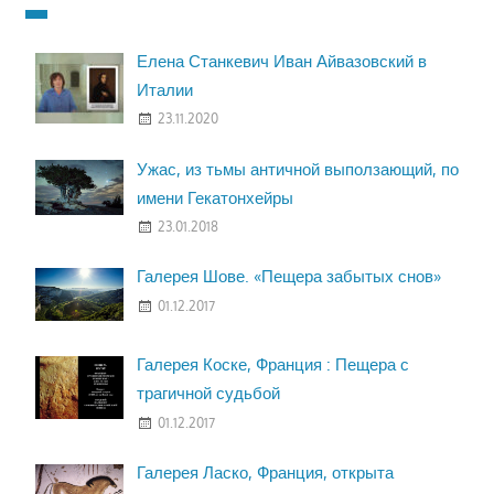
Елена Станкевич Иван Айвазовский в
Италии
23.11.2020
Ужас, из тьмы античной выползающий, по
имени Гекатонхейры
23.01.2018
Галерея Шове. «Пещера забытых снов»
01.12.2017
Галерея Коске, Франция : Пещера с
трагичной судьбой
01.12.2017
Галерея Ласко, Франция, открыта