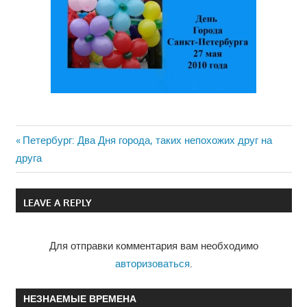
Previous
Петербург: Два Дня города, таких непохожих друг на
Навигация
друга
Post:
по
LEAVE A REPLY
записям
Для отправки комментария вам необходимо
авторизоваться
.
НЕЗНАЕМЫЕ ВРЕМЕНА