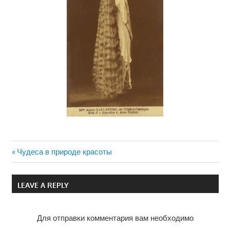
Previous
Чудеса в природе красоты
Навигация
Post:
по
LEAVE A REPLY
записям
Для отправки комментария вам необходимо