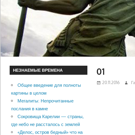
01
НЕЗНАЕМЫЕ ВРЕМЕНА
20.11.2016
Г
Общее введение для полноты
картины в целом
Мегалиты: Непрочитанные
послания в камне
Сокровища Карелии — страны,
где небо не рассталось с землей
«Делос, остров бедный» что на