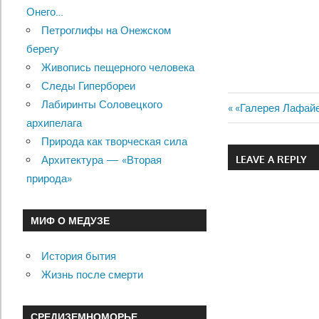
Онего…
Петроглифы на Онежском
берегу
Живопись пещерного человека
Следы Гипербореи
Лабиринты Соловецкого
Previous
«Галерея Лафайе
Навигац
архипелага
Post:
Природа как творческая сила
по
LEAVE A REPLY
Архитектура — «Вторая
записям
природа»
МИФ О МЕДУЗЕ
История бытия
Жизнь после смерти
СРЕДИЗЕМНОМОРЬЕ