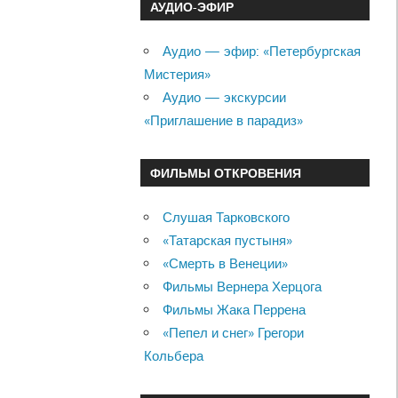
АУДИО-ЭФИР
Аудио — эфир: «Петербургская
Мистерия»
Аудио — экскурсии
«Приглашение в парадиз»
ФИЛЬМЫ ОТКРОВЕНИЯ
Слушая Тарковского
«Татарская пустыня»
«Смерть в Венеции»
Фильмы Вернера Херцога
Фильмы Жака Перрена
«Пепел и снег» Грегори
Кольбера