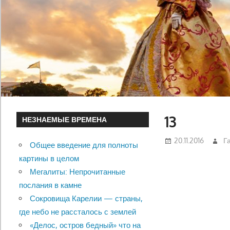
13
НЕЗНАЕМЫЕ ВРЕМЕНА
20.11.2016
Г
Общее введение для полноты
картины в целом
Мегалиты: Непрочитанные
послания в камне
Сокровища Карелии — страны,
где небо не рассталось с землей
«Делос, остров бедный» что на