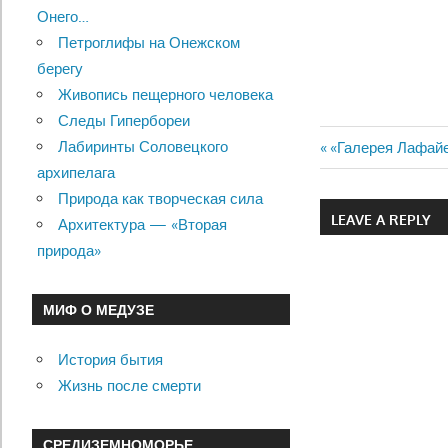
Онего…
Петроглифы на Онежском
берегу
Живопись пещерного человека
Следы Гипербореи
Лабиринты Соловецкого
Previous
«Галерея Лафайе
Навигац
архипелага
Post:
Природа как творческая сила
по
LEAVE A REPLY
Архитектура — «Вторая
записям
природа»
МИФ О МЕДУЗЕ
История бытия
Жизнь после смерти
СРЕДИЗЕМНОМОРЬЕ