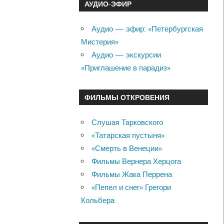
АУДИО-ЭФИР
Аудио — эфир: «Петербургская
Мистерия»
Аудио — экскурсии
«Приглашение в парадиз»
ФИЛЬМЫ ОТКРОВЕНИЯ
Слушая Тарковского
«Татарская пустыня»
«Смерть в Венеции»
Фильмы Вернера Херцога
Фильмы Жака Перрена
«Пепел и снег» Грегори
Кольбера