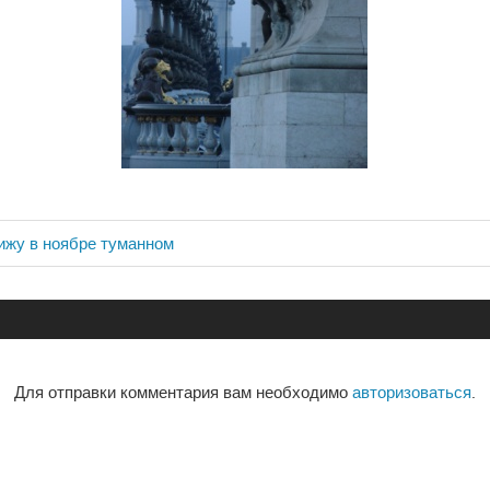
ижу в ноябре туманном
ия
Для отправки комментария вам необходимо
авторизоваться
.