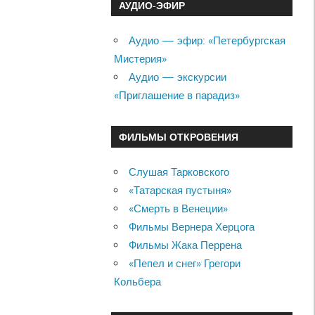
АУДИО-ЭФИР
Аудио — эфир: «Петербургская
Мистерия»
Аудио — экскурсии
«Приглашение в парадиз»
ФИЛЬМЫ ОТКРОВЕНИЯ
Слушая Тарковского
«Татарская пустыня»
«Смерть в Венеции»
Фильмы Вернера Херцога
Фильмы Жака Перрена
«Пепел и снег» Грегори
Кольбера