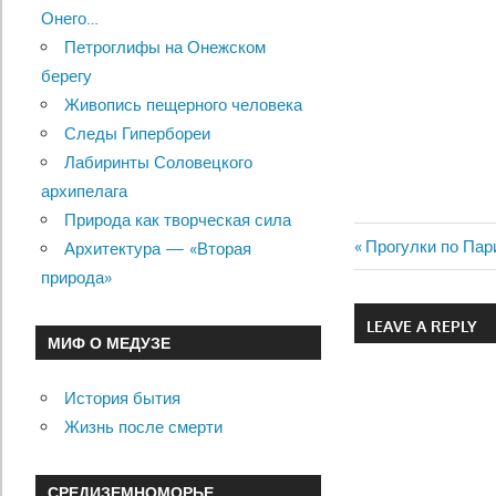
Онего…
Петроглифы на Онежском
берегу
Живопись пещерного человека
Следы Гипербореи
Лабиринты Соловецкого
архипелага
Природа как творческая сила
Previous
Прогулки по Пар
Архитектура — «Вторая
Навигац
Post:
природа»
по
LEAVE A REPLY
МИФ О МЕДУЗЕ
записям
История бытия
Жизнь после смерти
СРЕДИЗЕМНОМОРЬЕ