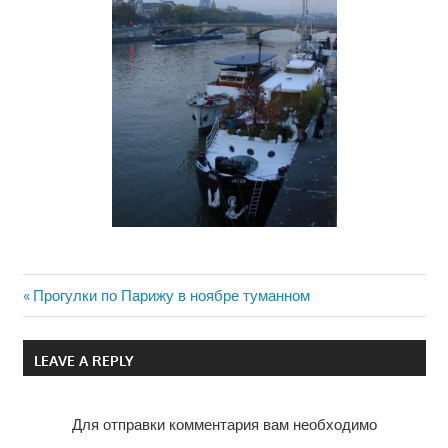
Previous
Прогулки по Парижу в ноябре туманном
Навигация
Post:
по
LEAVE A REPLY
записям
Для отправки комментария вам необходимо