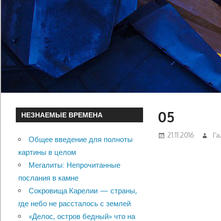
05
НЕЗНАЕМЫЕ ВРЕМЕНА
21.11.2016
Га
Общее введение для полноты
картины в целом
Мегалиты: Непрочитанные
послания в камне
Сокровища Карелии — страны,
где небо не рассталось с землей
«Делос, остров бедный» что на