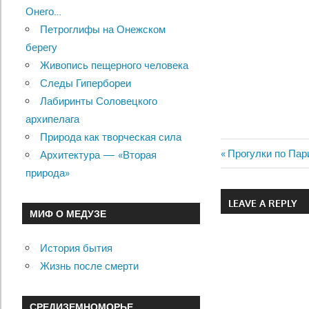
Онего…
Петроглифы на Онежском
берегу
Живопись пещерного человека
Следы Гипербореи
Лабиринты Соловецкого
архипелага
Природа как творческая сила
Previous
Прогулки по Пар
Архитектура — «Вторая
Навигац
Post:
природа»
по
LEAVE A REPLY
МИФ О МЕДУЗЕ
записям
История бытия
Жизнь после смерти
СРЕДИЗЕМНОМОРЬЕ