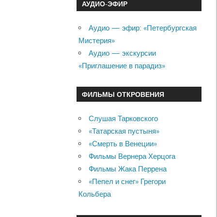
АУДИО-ЭФИР
Аудио — эфир: «Петербургская
Мистерия»
Аудио — экскурсии
«Приглашение в парадиз»
ФИЛЬМЫ ОТКРОВЕНИЯ
Слушая Тарковского
«Татарская пустыня»
«Смерть в Венеции»
Фильмы Вернера Херцога
Фильмы Жака Перрена
«Пепел и снег» Грегори
Кольбера