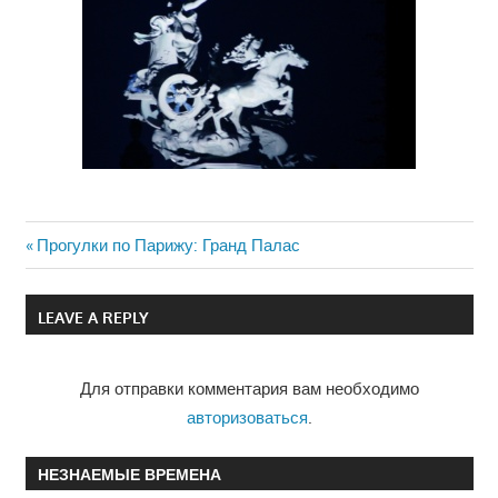
Previous
Прогулки по Парижу: Гранд Палас
Навигация
Post:
по
LEAVE A REPLY
записям
Для отправки комментария вам необходимо
авторизоваться
.
НЕЗНАЕМЫЕ ВРЕМЕНА