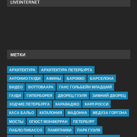
LIVEINTERNET
МЕТКИ
АРХИТЕКТУРА
АРХИТЕКТУРА ПЕТЕРБУРГА
АНТОНИО ГАУДИ
АФИНЫ
БАРОККО
БАРСЕЛОНА
ВИДЕО
ВОТТОВААРА
ГАНС ГОЛЬБЕЙН МЛАДШИЙ
ГАУДИ
ГИПЕРБОРЕЯ
ДВОРЕЦ ГУЭЛЯ
ЗИМНИЙ ДВОРЕЦ
ЗОДЧИЕ ПЕТЕРБУРГА
КАРАВАДЖО
КАРЛ РОССИ
КАСА БАЛЬО
КАТАЛОНИЯ
МАДОННА
МЕДУЗА ГОРГОНА
МОСТЫ
ОГЮСТ МОНФЕРРАН
ПЕТЕРБУРГ
ПАБЛО ПИКАССО
ПАМЯТНИКИ
ПАРК ГУЭЛЯ