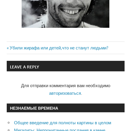
Previous
Убили жирафа или детей,что не станут людьми?
Навигация
Post:
по
LEAVE A REPLY
записям
Для отправки комментария вам необходимо
авторизоваться
.
НЕЗНАЕМЫЕ ВРЕМЕНА
Общее введение для полноты картины в целом
Мегалиты: Непрочитанные послания в камне