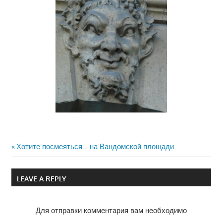
Previous
Хотите посмеяться… на Вандомской площади
Навигация
Post:
по
LEAVE A REPLY
записям
Для отправки комментария вам необходимо