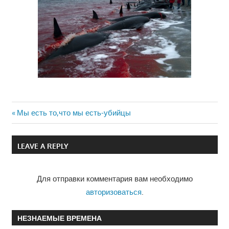
Previous
Мы есть то,что мы есть-убийцы
Навигация
Post:
по
LEAVE A REPLY
записям
Для отправки комментария вам необходимо
авторизоваться
.
НЕЗНАЕМЫЕ ВРЕМЕНА