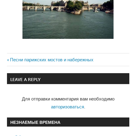
Previous
Песни парижских мостов и набережных
Навигация
Post:
по
LEAVE A REPLY
записям
Для отправки комментария вам необходимо
авторизоваться
.
НЕЗНАЕМЫЕ ВРЕМЕНА