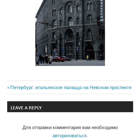
Previous
Петербург: итальянское палаццо на Невском проспекте
Навигация
Post:
по
LEAVE A REPLY
записям
Для отправки комментария вам необходимо
авторизоваться
.