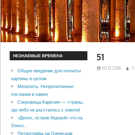
51
НЕЗНАЕМЫЕ ВРЕМЕНА
03.12.2016
Г
Общее введение для полноты
картины в целом
Мегалиты: Непрочитанные
послания в камне
Сокровища Карелии — страны,
где небо не рассталось с землей
«Делос, остров бедный» что на
Онего…
Петроглифы на Онежском