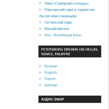
Лики «Северной столицы»
Павловский парк в торжестве
бытия неиссякающем…
Гатчинский парк
Михайловское
Ave , Kurshskaya kosa…
PETERSBURG DREAMS ON HELLAS,
VENICE, PALMYRE
Russian
English
French
German
АУДИО-ЭФИР