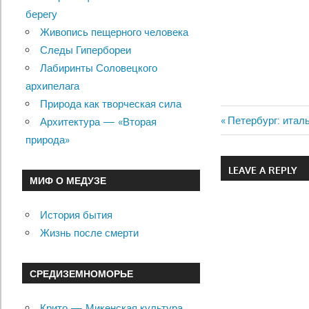
берегу
Живопись пещерного человека
Следы Гипербореи
Лабиринты Соловецкого
архипелага
Природа как творческая сила
Previous
Петербург: итал
Архитектура — «Вторая
Навигац
Post:
природа»
по
LEAVE A REPLY
МИФ О МЕДУЗЕ
записям
История бытия
Жизнь после смерти
СРЕДИЗЕМНОМОРЬЕ
Крито — Микенская культура