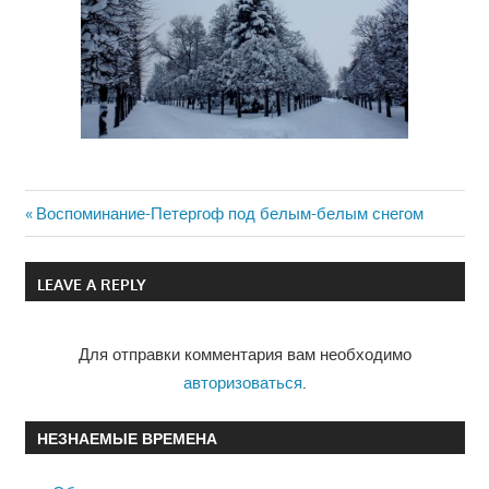
Previous
Воспоминание-Петергоф под белым-белым снегом
Навигация
Post:
по
LEAVE A REPLY
записям
Для отправки комментария вам необходимо
авторизоваться
.
НЕЗНАЕМЫЕ ВРЕМЕНА