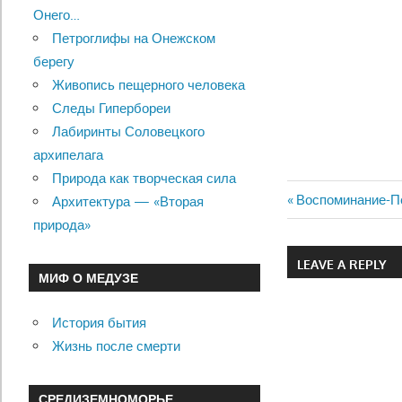
Онего…
Петроглифы на Онежском
берегу
Живопись пещерного человека
Следы Гипербореи
Лабиринты Соловецкого
архипелага
Природа как творческая сила
Previous
Воспоминание-П
Архитектура — «Вторая
Навигац
Post:
природа»
по
LEAVE A REPLY
МИФ О МЕДУЗЕ
записям
История бытия
Жизнь после смерти
СРЕДИЗЕМНОМОРЬЕ