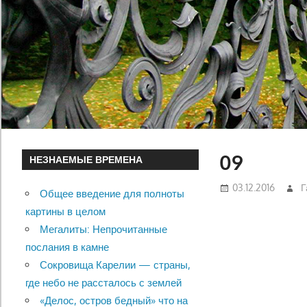
09
НЕЗНАЕМЫЕ ВРЕМЕНА
03.12.2016
Г
Общее введение для полноты
картины в целом
Мегалиты: Непрочитанные
послания в камне
Сокровища Карелии — страны,
где небо не рассталось с землей
«Делос, остров бедный» что на