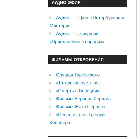
АУДИО-ЭФИР
Аудио — эфир: «Петербургская
Мистерия»
Аудио — экскурсии
«Приглашение в парадиз»
ФИЛЬМЫ ОТКРОВЕНИЯ
Слушая Тарковского
«Татарская пустыня»
«Смерть в Венеции»
Фильмы Вернера Херцога
Фильмы Жака Перрена
«Пепел и снег» Грегори
Кольбера