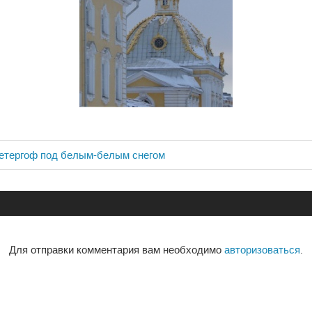
етергоф под белым-белым снегом
ия
Для отправки комментария вам необходимо
авторизоваться
.