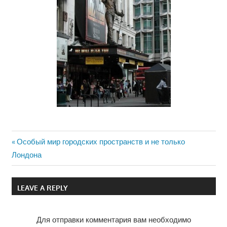
Previous
Особый мир городских пространств и не только
Навигация
Лондона
Post:
по
LEAVE A REPLY
записям
Для отправки комментария вам необходимо