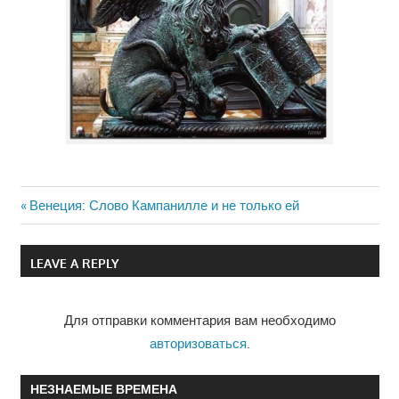
Previous
Венеция: Слово Кампанилле и не только ей
Навигация
Post:
по
LEAVE A REPLY
записям
Для отправки комментария вам необходимо
авторизоваться
.
НЕЗНАЕМЫЕ ВРЕМЕНА