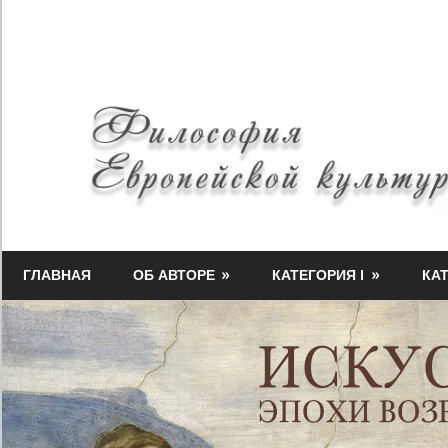
Skip
to
content
Философия
Миф-
Европейской
ГЛАВНАЯ
ОБ АВТОРЕ
КАТЕГОРИЯ I
КАТ
Медузы
культуры