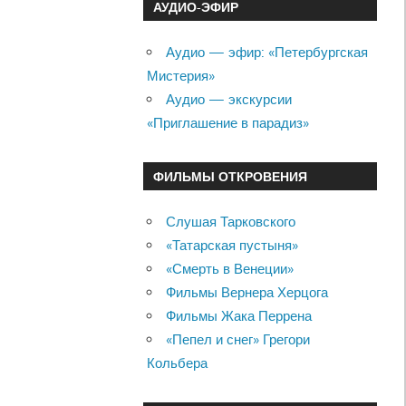
АУДИО-ЭФИР
Аудио — эфир: «Петербургская
Мистерия»
Аудио — экскурсии
«Приглашение в парадиз»
ФИЛЬМЫ ОТКРОВЕНИЯ
Слушая Тарковского
«Татарская пустыня»
«Смерть в Венеции»
Фильмы Вернера Херцога
Фильмы Жака Перрена
«Пепел и снег» Грегори
Кольбера