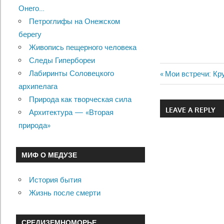
Онего…
Петроглифы на Онежском
берегу
Живопись пещерного человека
Следы Гипербореи
Лабиринты Соловецкого
Previous
Мои встречи: Кр
Навигац
архипелага
Post:
Природа как творческая сила
по
LEAVE A REPLY
Архитектура — «Вторая
записям
природа»
МИФ О МЕДУЗЕ
История бытия
Жизнь после смерти
СРЕДИЗЕМНОМОРЬЕ